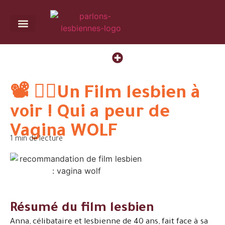
Mes livres
Presse / Podcast
📽 🏳️‍🌈Un Film lesbien à
voir ! Qui a peur de
Vagina WOLF
1 min de lecture
Résumé du film lesbien
Anna, célibataire et lesbienne de 40 ans, fait face à sa