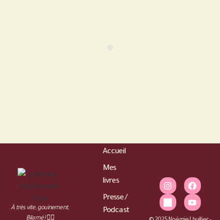
Accueil
Mes
livres
Presse /
À très vite, gouinement,
Podcast
Bilamé ! 🏳️‍🌈