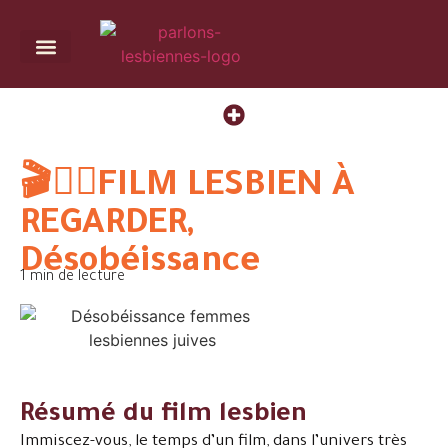
Mes livres
Presse / Podcast
🎬🏳️‍🌈FILM LESBIEN À
REGARDER,
Désobéissance
1 min de lecture
Résumé du film lesbien
Immiscez-vous, le temps d’un film, dans l’univers très